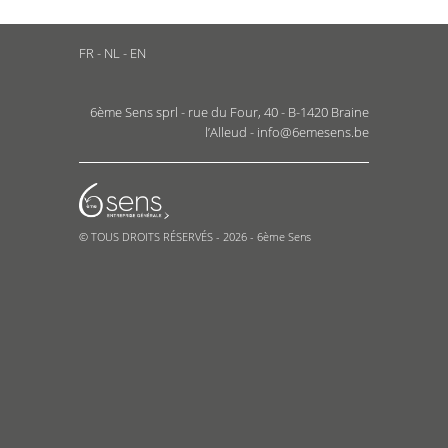
FR
-
NL
-
EN
6ème Sens sprl - rue du Four, 40 - B-1420 Braine
l’Alleud -
info@6emesens.be
© TOUS DROITS RÉSERVÉS - 2026 - 6ème Sens